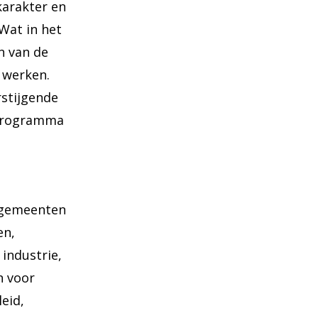
 karakter en
Wat in het
n van de
 werken.
rstijgende
 programma
, gemeenten
en,
industrie,
n voor
eid,