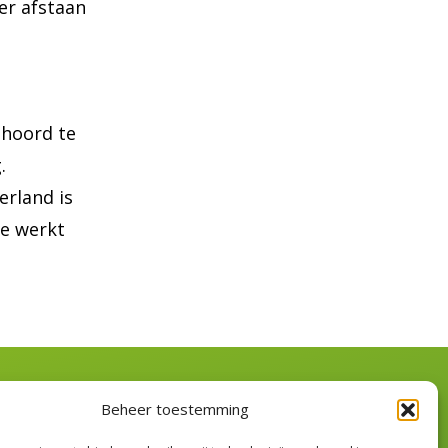
er afstaan
ehoord te
.
erland is
ie werkt
Volg ons
Beheer toestemming