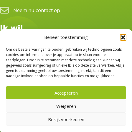
Neem nu contact op
Ik wil...
Beheer toestemming
Lid worden van BBB
Om de beste ervaringen te bieden, gebruiken wij technologieën zoals
Vrijwilliger worden
cookies om informatie over je apparaat op te slaan en/of te
raadplegen. Door in te stemmen met deze technologieën kunnen wij
gegevens zoals surfgedrag of unieke ID's op deze site verwerken. Als je
Donateur worden
geen toestemming geeft of uw toestemming intrekt, kan dit een
nadelige invloed hebben op bepaalde functies en mogelijkheden.
Volg ons
Accepteren
Weigeren
Bekijk voorkeuren
© 2026 BBB Westerwolde. Alle rechten voorbehouden
|