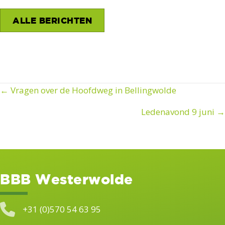
ALLE BERICHTEN
← Vragen over de Hoofdweg in Bellingwolde
Posts
Ledenavond 9 juni →
navigation
BBB Westerwolde
+31 (0)570 54 63 95