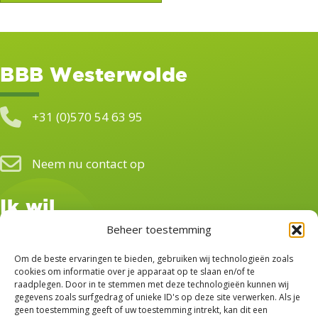
BBB Westerwolde
+31 (0)570 54 63 95
Neem nu contact op
Ik wil...
Beheer toestemming
Lid worden van BBB
Om de beste ervaringen te bieden, gebruiken wij technologieën zoals
Vrijwilliger worden
cookies om informatie over je apparaat op te slaan en/of te
raadplegen. Door in te stemmen met deze technologieën kunnen wij
gegevens zoals surfgedrag of unieke ID's op deze site verwerken. Als je
Donateur worden
geen toestemming geeft of uw toestemming intrekt, kan dit een