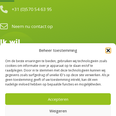
+31 (0)570 54 63 95
Neem nu contact op
Ik wil...
Beheer toestemming
Lid worden van BBB
Om de beste ervaringen te bieden, gebruiken wij technologieën zoals
Vrijwilliger worden
cookies om informatie over je apparaat op te slaan en/of te
raadplegen. Door in te stemmen met deze technologieën kunnen wij
gegevens zoals surfgedrag of unieke ID's op deze site verwerken. Als je
Donateur worden
geen toestemming geeft of uw toestemming intrekt, kan dit een
nadelige invloed hebben op bepaalde functies en mogelijkheden.
Volg ons
Accepteren
Weigeren